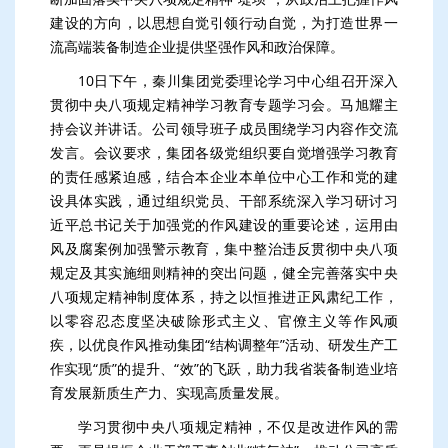
建设的方向，以思想自觉引领行动自觉，为打造世界一
流高端装备制造企业提供坚强作风和政治保障。
10日下午，秦川集团党委理论学习中心组召开深入
贯彻中央八项规定精神学习教育专题学习会。马旭耀主
持会议并讲话。公司领导班子成员围绕学习内容作交流
发言。会议要求，集团各级党组织要自觉增强学习教育
的责任感紧迫感，结合本企业本单位中心工作和党的建
设具体实践，通过组织党员、干部系统深入学习研讨习
近平总书记关于加强党的作风建设的重要论述，运用由
风及腐案例加强警示教育，集中整治违反贯彻中央八项
规定及其实施细则精神的突出问题，健全完善落实中央
八项规定精神制度体系，持之以恒推进正风肃纪工作，
以零容忍态度坚决破除形式主义、官僚主义等作风顽
疾，以优良作风推动集团“结构调整年”活动、研发生产工
作实现“质”的提升、“效”的飞跃，助力我省装备制造业培
育发展新质生产力、实现高质量发展。
学习贯彻中央八项规定精神，不仅是改进作风的需