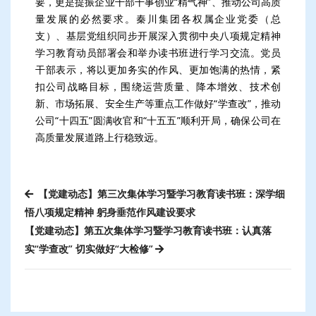
要，更是提振企业干部干事创业“精气神”、推动公司高质
量发展的必然要求。秦川集团各权属企业党委（总
支）、基层党组织同步开展深入贯彻中央八项规定精神
学习教育动员部署会和举办读书班进行学习交流。党员
干部表示，将以更加务实的作风、更加饱满的热情，紧
扣公司战略目标，围绕运营质量、降本增效、技术创
新、市场拓展、安全生产等重点工作做好“学查改”，推动
公司“十四五”圆满收官和“十五五”顺利开局，确保公司在
高质量发展道路上行稳致远。
【党建动态】第三次集体学习暨学习教育读书班：深学细
悟八项规定精神 躬身垂范作风建设要求
【党建动态】第五次集体学习暨学习教育读书班：认真落
实“学查改” 切实做好“大检修”