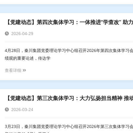
【党建动态】第四次集体学习：一体推进“学查改” 助力
2026-04-29
4月28日，秦川集团党委理论学习中心组召开2026年第四次集体学
绩观的重要论述，传达学
查看详细
【党建动态】第三次集体学习：大力弘扬担当精神 推
2026-03-24
3月23日，秦川集团党委理论学习中心组召开2026年第三次集体学