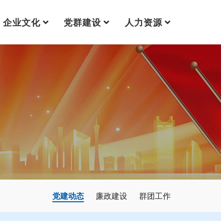
企业文化
党群建设
人力资源
党建动态
廉政建设
群团工作