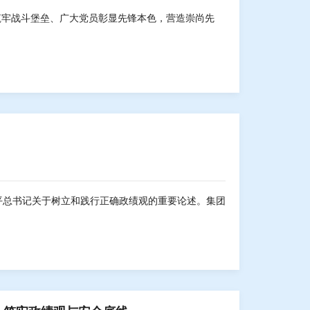
筑牢战斗堡垒、广大党员彰显先锋本色，营造崇尚先
平总书记关于树立和践行正确政绩观的重要论述。集团