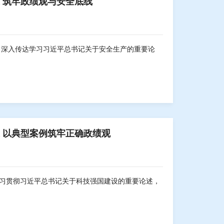
 筑牢政绩观与安全底线
习，深入传达学习习近平总书记关于安全生产的重要论
 以典型案例筑牢正确政绩观
学习贯彻习近平总书记关于科技强国建设的重要论述，