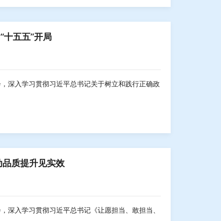
“十五五”开局
习会，深入学习贯彻习近平总书记关于树立和践行正确政
动品质提升见实效
习会，深入学习贯彻习近平总书记《让愿担当、敢担当、