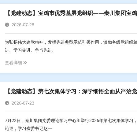
【党建动态】宝鸡市优秀基层党组织——秦川集团宝鸡
2026-07-28
为弘扬伟大建党精神，发挥先进典型示范引领作用，激励各级党组织
进、学习先进、争当先进、
查看详细
【党建动态】第七次集体学习：深学细悟全面从严治党
2026-07-23
7月22日，秦川集团党委理论学习中心组举行2026年第七次集体学
论述，学习省委书记赵一