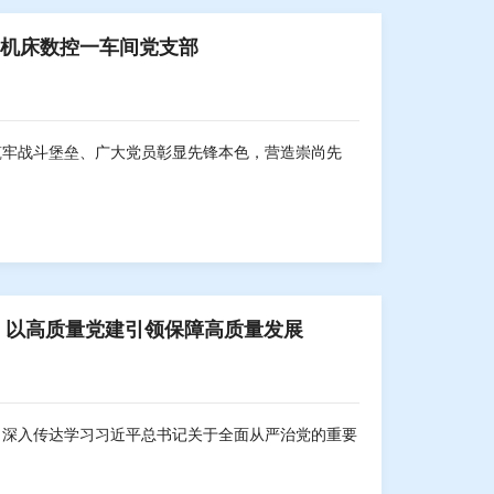
机床数控一车间党支部
筑牢战斗堡垒、广大党员彰显先锋本色，营造崇尚先
 以高质量党建引领保障高质量发展
习，深入传达学习习近平总书记关于全面从严治党的重要