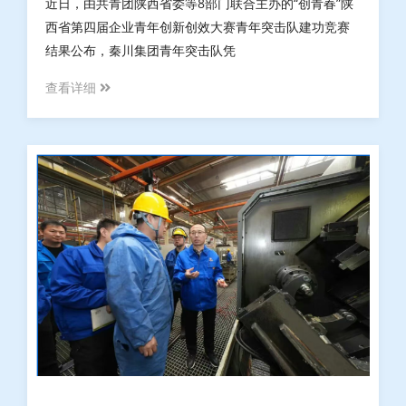
近日，由共青团陕西省委等8部门联合主办的“创青春”陕
西省第四届企业青年创新创效大赛青年突击队建功竞赛
结果公布，秦川集团青年突击队凭
查看详细