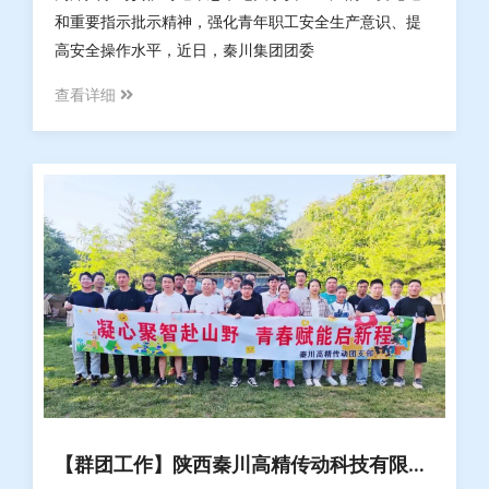
和重要指示批示精神，强化青年职工安全生产意识、提
高安全操作水平，近日，秦川集团团委
查看详细
【群团工作】陕西秦川高精传动科技有限公司团支部开展户外露营团建活动