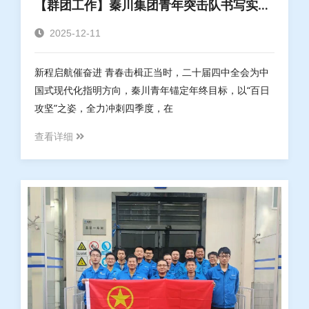
【群团工作】秦川集团青年突击队书写实干答卷（二）
2025-12-11
新程启航催奋进 青春击楫正当时，二十届四中全会为中
国式现代化指明方向，秦川青年锚定年终目标，以“百日
攻坚”之姿，全力冲刺四季度，在
查看详细