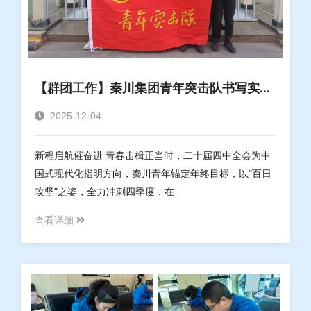
【群团工作】秦川集团青年突击队书写实干答卷（一）
2025-12-04
新程启航催奋进 青春击楫正当时，二十届四中全会为中
国式现代化指明方向，秦川青年锚定年终目标，以“百日
攻坚”之姿，全力冲刺四季度，在
查看详细