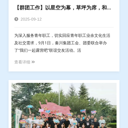
【群团工作】以星空为幕，草坪为席，和秦川青年一起露营吧！
2025-09-12
为深入服务青年职工，切实回应青年职工业余文化生活
及社交需求，9月1日，秦川集团工会、团委联合举办
了“我们一起露营吧”联谊交友活动。活
查看详细