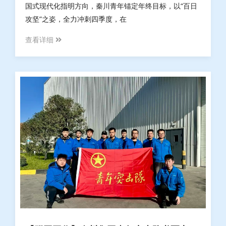
国式现代化指明方向，秦川青年锚定年终目标，以“百日
攻坚”之姿，全力冲刺四季度，在
查看详细