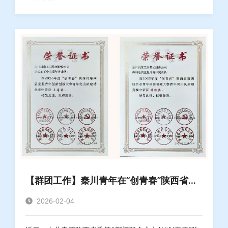
【群团工作】秦川青年在“创青春”陕西省第四届企业青年创新创效大赛青年突击队建功竞赛中斩获佳绩
2026-02-04