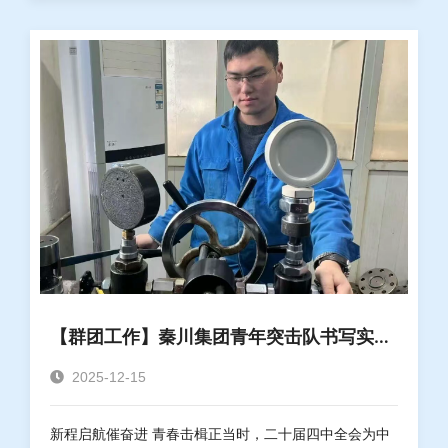
【群团工作】秦川集团青年突击队书写实干答卷（三）
2025-12-15
新程启航催奋进 青春击楫正当时，二十届四中全会为中