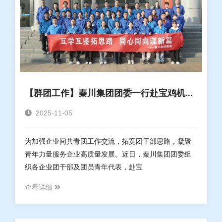
【群团工作】秦川集团团委一行赴宝鸡机床集团开展参观交流活动
2025-11-05
为加强企业间共青团工作交流，拓宽团干部思路，凝聚
青年力量服务企业高质量发展。近日，秦川集团团委组
织各企业团干部及团员青年代表，赴宝
查看详细