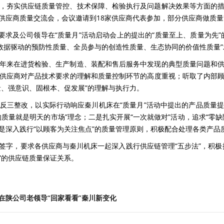
，夯实供应链质量管控、技术保障、检验执行及问题解决效果等方面的
供应商质量交流会，会议邀请到18家供应商代表参加，部分供应商做质
要求及公司领导在“质量月”活动启动会上的提出的“质量至上、质量为先
“数据驱动的预防性质量、全员参与的创造性质量、生态协同的价值性质量
年来在进货检验、生产制造、装配和售后服务中发现的典型质量问题和
供应商对产品技术要求的理解和质量控制环节的高度重视；听取了内部
量、强意识、固根本、促发展”的理解与执行力。
反三整改，以实际行动响应秦川机床在“质量月”活动中提出的产品质量
质量就是明天的市场”理念；二是扎实开展“一次就做对”活动，追求“零
是深入践行“以顾客为关注焦点”的质量管理原则，积极配合处理各类产品
签字，要求各供应商与秦川机床一起深入践行供应链管理“五步法”，积极
”的供应链质量保证关系。
在陕公司老领导“回家看看”秦川新变化