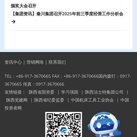
颁奖大会召开
【集团资讯】秦川集团召开2025年前三季度经营工作分析会
资讯中心
|
营销网络
|
联系我们
TEL：+86-917-3670665 FAX：+86-917-3670666国内拨打：0917-
3670665 传真：0917-3670666
友情链接：
陕西省国资委
|
学习强国
|
陕西法士特集团公司
|
陕西党建网
|
陕西省纪委监委
|
中国机床工具工业协会
|
中国
投资者网