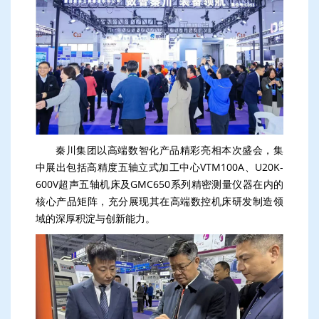
秦川集团以高端数智化产品精彩亮相本次盛会，集
中展出包括高精度五轴立式加工中心VTM100A、U20K-
600V超声五轴机床及GMC650系列精密测量仪器在内的
核心产品矩阵，充分展现其在高端数控机床研发制造领
域的深厚积淀与创新能力。