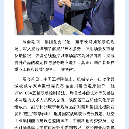
展会期间，集团党委书记、董事长马旭耀亲临现
场，深入展台详细了解展品技术参数、应用场景及市场
反馈情况，强调必须坚持以市场需求为研发导向，持续
提升产品的稳定性与服务响应能力，真正让国产装备在
重点工程和领域“顶得上、用得好”。
展会首日，中国工程院院士、机械制造与自动化领
域权威专家卢秉恒嘉宾莅临秦川展位观摩指导，就
VTM100A五轴联动控制算法、热误差补偿技术等关键技
术与现场技术人员深入交流。陕西省工业和信息化厅党
组成员、副厅长张康宁参观展品后对秦川集团扎根陕西
发挥“链主”带动作用、服务国家战略表示充分肯定。航空
工业集团能力建设总监陆国杰，中航科创党委委员、总
会计师李斌，中航供应链党委副书记、总经理聂品等也