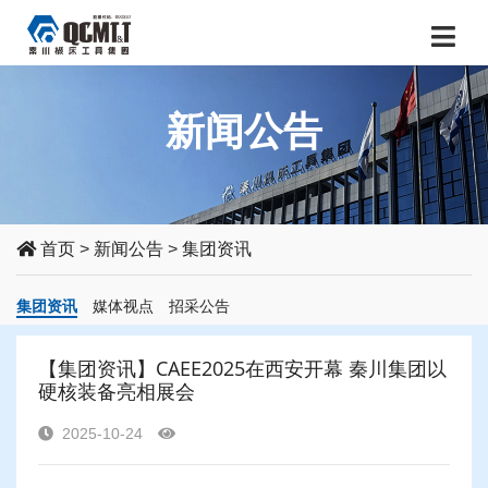
新闻公告
首页
>
新闻公告
>
集团资讯
集团资讯
媒体视点
招采公告
【集团资讯】CAEE2025在西安开幕 秦川集团以
硬核装备亮相展会
2025-10-24