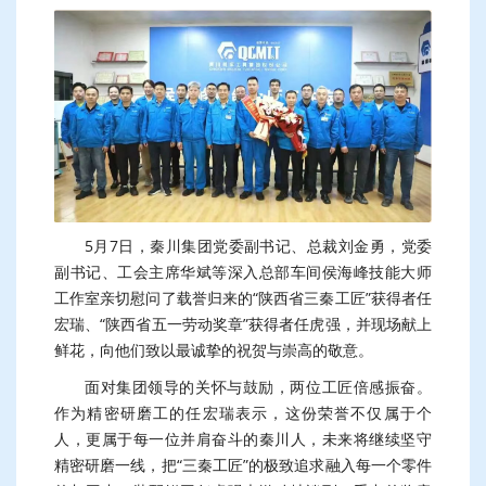
5月7日，秦川集团党委副书记、总裁刘金勇，党委
副书记、工会主席华斌等深入总部车间侯海峰技能大师
工作室亲切慰问了载誉归来的“陕西省三秦工匠”获得者任
宏瑞、“陕西省五一劳动奖章”获得者任虎强，并现场献上
鲜花，向他们致以最诚挚的祝贺与崇高的敬意。
面对集团领导的关怀与鼓励，两位工匠倍感振奋。
作为精密研磨工的任宏瑞表示，这份荣誉不仅属于个
人，更属于每一位并肩奋斗的秦川人，未来将继续坚守
精密研磨一线，把“三秦工匠”的极致追求融入每一个零件