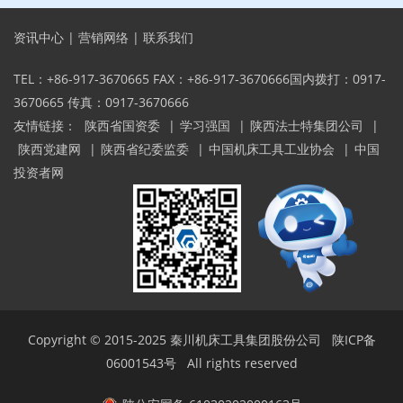
资讯中心
|
营销网络
|
联系我们
TEL：+86-917-3670665 FAX：+86-917-3670666国内拨打：0917-
3670665 传真：0917-3670666
友情链接：
陕西省国资委
|
学习强国
|
陕西法士特集团公司
|
陕西党建网
|
陕西省纪委监委
|
中国机床工具工业协会
|
中国
投资者网
Copyright © 2015-2025
秦川机床工具集团股份公司
陕ICP备
06001543号
All rights reserved