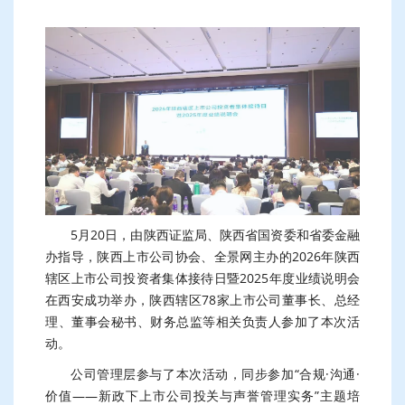
5月20日，由陕西证监局、陕西省国资委和省委金融
办指导，陕西上市公司协会、全景网主办的2026年陕西
辖区上市公司投资者集体接待日暨2025年度业绩说明会
在西安成功举办，陕西辖区78家上市公司董事长、总经
理、董事会秘书、财务总监等相关负责人参加了本次活
动。
公司管理层参与了本次活动，同步参加“合规·沟通·
价值——新政下上市公司投关与声誉管理实务”主题培