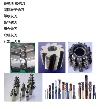
轮槽/叶根铣刀
阴阳转子铣刀
螺纹铣刀
齿轮铣刀
组合铣刀
成组铣刀
孔加工刀具