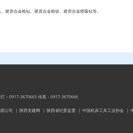
、硬质合金枪钻、硬质合金枪铰、硬质合金喷吸钻等。
内拨打：0917-3670665 传真：0917-3670666
集团公司
|
陕西党建网
|
陕西省纪委监委
|
中国机床工具工业协会
|