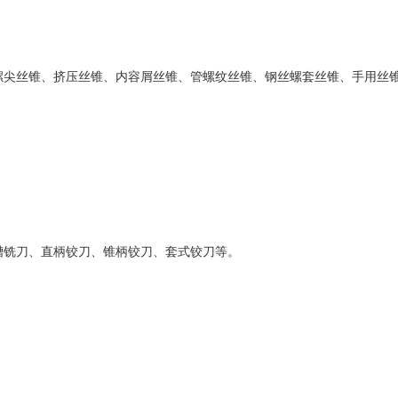
尖丝锥、挤压丝锥、内容屑丝锥、管螺纹丝锥、钢丝螺套丝锥、手用丝
铣刀、直柄铰刀、锥柄铰刀、套式铰刀等。