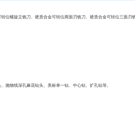
转位螺旋立铣刀、硬质合金可转位两面刃铣刀、硬质合金可转位三面刃
、抛物线深孔麻花钻头、美标单一钻、中心钻、扩孔钻等。