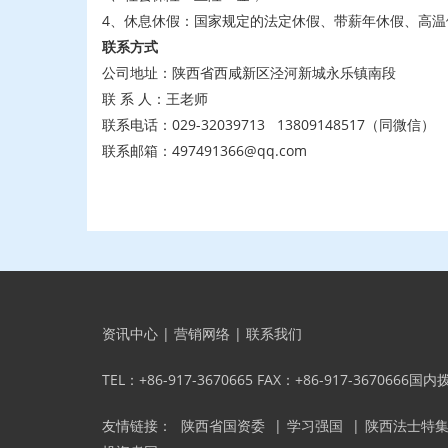
4、休息休假：国家规定的法定休假、带薪年休假、高温
联系方式
公司地址：陕西省西咸新区泾河新城永乐镇南段
联 系 人：王老师
联系电话：029-32039713 13809148517（同微信）
联系邮箱：497491366@qq.com
资讯中心
|
营销网络
|
联系我们
TEL：+86-917-3670665 FAX：+86-917-3670666国
友情链接：
陕西省国资委
|
学习强国
|
陕西法士特