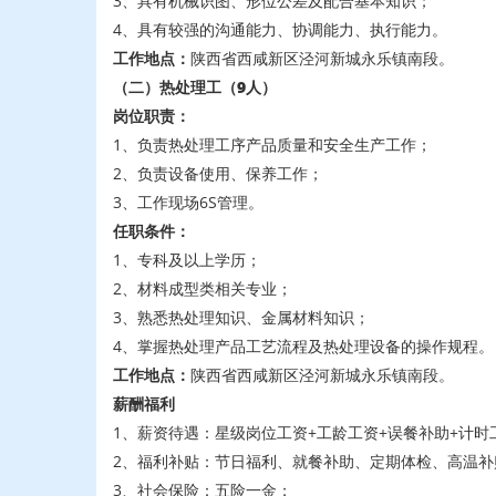
3、具有机械识图、形位公差及配合基本知识；
4、具有较强的沟通能力、协调能力、执行能力。
工作地点：
陕西省西咸新区泾河新城永乐镇南段。
（二）热处理工
（9人）
岗位职责：
1、负责热处理工序产品质量和安全生产工作；
2、负责设备使用、保养工作；
3、工作现场6S管理。
任职条件：
1、专科及以上学历；
2、材料成型类相关专业；
3、熟悉热处理知识、金属材料知识；
4、掌握热处理产品工艺流程及热处理设备的操作规程。
工作地点：
陕西省西咸新区泾河新城永乐镇南段。
薪酬福利
1、薪资待遇：星级岗位工资+工龄工资+误餐补助+计时
2、福利补贴：节日福利、就餐补助、定期体检、高温补
3、社会保险：五险一金；