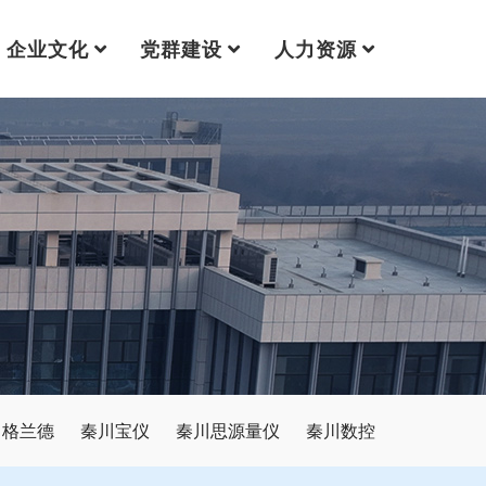
企业文化
党群建设
人力资源
川格兰德
秦川宝仪
秦川思源量仪
秦川数控