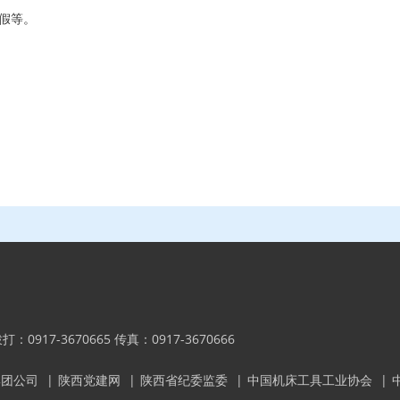
假等。
内拨打：0917-3670665 传真：0917-3670666
集团公司
|
陕西党建网
|
陕西省纪委监委
|
中国机床工具工业协会
|