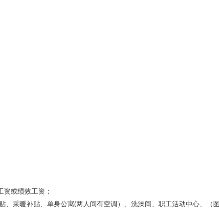
工资或绩效工资；
贴、采暖补贴、单身公寓(两人间有空调）、洗澡间、职工活动中心、（图