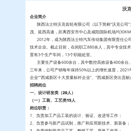
沃
企业简介
陕西法士特沃克齿轮有限公司（以下简称“沃克公司”）
茂、延西高速，距离西安市中心及咸阳国际机场均30KM
2012年，成为陕西法士特汽车传动集团有限责任公司
技术企业。截止目前，在岗职工880余人，其中专业技术
置有3个生产车间，13个职能处室。
主要生产设备600余台，其中数控高效设备400余台
三年来，公司产销每年保持50%以上的增长速度，2021
企业”“西咸新区十大质量标杆企业”、“西咸新区突出贡献
招聘岗位
一、设计研发类（20人）
（一）工装、工艺类15人
岗位职责：
1、负责加工产品工装的设计、验证、改进等工作；
2、负责参与新产品试制，推广和应用新技术、新装备；
3、负责编制新产品工艺，整顿工艺，更换工作等；