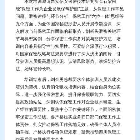
本次培训邀请西安信安保密技术研究所长石梁围
绕“保密工作为企业发展保驾护航”主题，从保密工作常见
问题、泄密途径与环节分析、保密工作“六位一体”思维等
九个方面，为全体国家秘密涉密人员开展专题授课，深
入解读当前保密工作面临的新形势，剖析失泄密关键环
节与典型案例，分享保密工作实务对策与防护方法，培
训内容兼具指导性与实用性。石梁结合深厚行业积累，
对国家保密战略与法规要求进行了深入浅出的阐释，引
导参训人员提高思想认识、认清风险形势、掌握防护方
法、始终警钟长鸣。
培训结束后，刘金勇总裁要求全体参训人员以此次
培训为契机，认真消化吸收培训内容，结合自身岗位实
际，进一步强化保密意识、提升保密履职能力。要切实
提高政治站位，深刻认识保密工作对企业技术研发、生
产经营的重要性，聚焦中心工作关键环节，全面织密筑
牢保密工作防线。要严格压实业务归口部门保密工作主
体责任，扎实推动保密工作落地见效，确保全体人员准
确掌握、严格执行各项保密规定，凝聚推动秦川保密工
作高质量发展的强大合力。