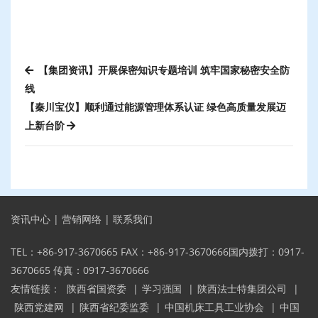
【集团资讯】开展保密知识专题培训 筑牢国家秘密安全防
线
【秦川宝仪】顺利通过能源管理体系认证 绿色高质量发展迈
上新台阶
资讯中心
|
营销网络
|
联系我们
TEL：+86-917-3670665 FAX：+86-917-3670666国内拨打：0917-
3670665 传真：0917-3670666
友情链接：
陕西省国资委
|
学习强国
|
陕西法士特集团公司
|
陕西党建网
|
陕西省纪委监委
|
中国机床工具工业协会
|
中国