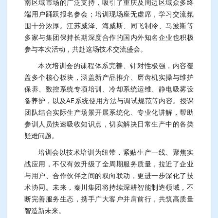
南区域市场的广泛支持，吸引了重庆及周边区域众多终
端用户踊跃报名参会；培训现场座无虚席，学习交流氛
围十分浓厚。江苏威泽、海威斯、同飞制冷、马波斯等
多家与集团保持长期深度合作的国内外知名企业也积极
参与本次活动，共赴这场技术交流盛会。
本次培训会的课程体系完善、针对性极强，内容覆
盖多个核心板块，涵盖新产品推介、磨齿机实操与维护
保养、数控系统专项培训、冷却系统运维、静电吸雾设
备养护，以及AE系统使用方法与调试规范等内容。授课
团队结合实际生产场景开展系统化、专业化讲解，帮助
参训人员快速吸收知识点，切实解决日常生产中的各类
疑难问题。
培训会以技术培训为纽带，紧贴生产一线、聚焦实
战应用，不仅有效升级了全周期服务质量，拉近了企业
与用户、合作伙伴之间的双向联动，更进一步深化了技
术协同。未来，秦川集团将持续深耕智能制造领域，不
断完善服务生态，携手广大客户并肩前行，共筑高质量
智造新未来。