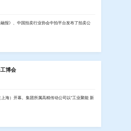
市金融报》、中国拍卖行业协会中拍平台发布了拍卖公
海工博会
中心（上海）开幕。集团所属高精传动公司以“工业聚能 新