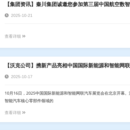
【集团资讯】秦川集团诚邀您参加第三届中国航空数智
2025-10-21
查看详细
【沃克公司】携新产品亮相中国国际新能源和智能网联
2025-10-17
10月16日，2025中国国际新能源和智能网联汽车展览会在北京开幕。
智能汽车核心零部件领域的
查看详细