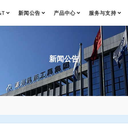
&T
新闻公告
产品中心
服务与支持
新闻公告