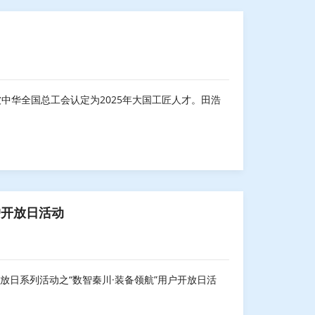
中华全国总工会认定为2025年大国工匠人才。田浩
户开放日活动
放日系列活动之“数智秦川·装备领航”用户开放日活