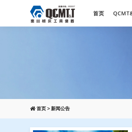
首页
QCMT
首页
>
新闻公告