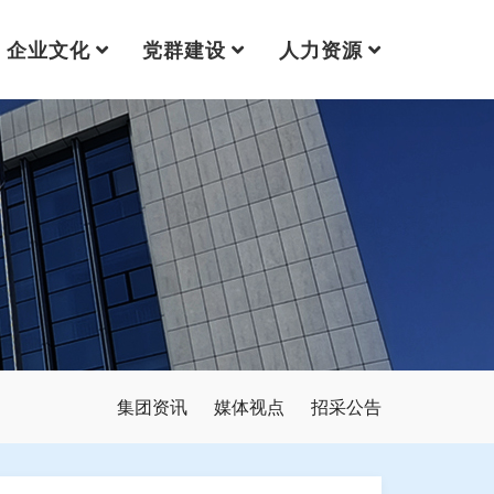
企业文化
党群建设
人力资源
集团资讯
媒体视点
招采公告