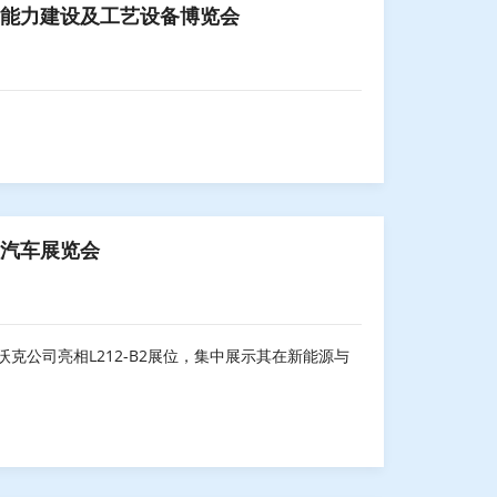
能力建设及工艺设备博览会
汽车展览会
沃克公司亮相L212-B2展位，集中展示其在新能源与