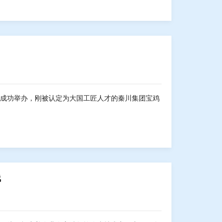
庆成功举办，刚被认定为大国工匠人才的秦川集团宝鸡
线