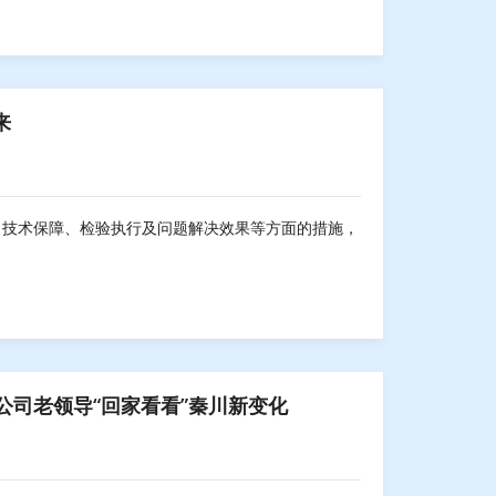
来
、技术保障、检验执行及问题解决效果等方面的措施，
公司老领导“回家看看”秦川新变化