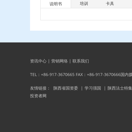
培训
卡具
说明书
资讯中心
|
营销网络
|
联系我们
TEL：+86-917-3670665 FAX：+86-917-3670666国
友情链接：
陕西省国资委
|
学习强国
|
陕西法士特
投资者网