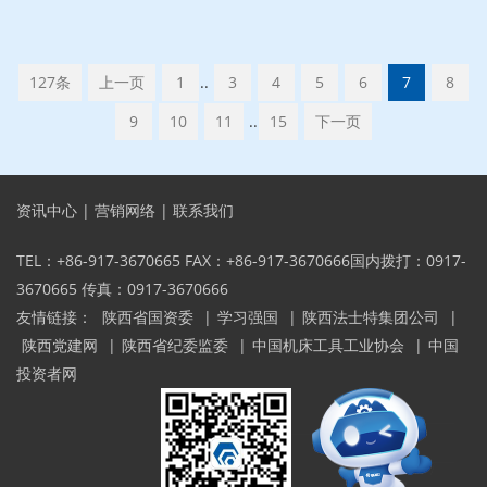
127条
上一页
1
..
3
4
5
6
7
8
9
10
11
..
15
下一页
资讯中心
|
营销网络
|
联系我们
TEL：+86-917-3670665 FAX：+86-917-3670666国内拨打：0917-
3670665 传真：0917-3670666
友情链接：
陕西省国资委
|
学习强国
|
陕西法士特集团公司
|
陕西党建网
|
陕西省纪委监委
|
中国机床工具工业协会
|
中国
投资者网